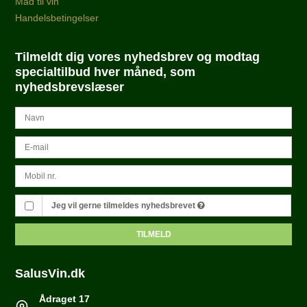
Mad til vin
Handelsbetingelser
Tilmeldt dig vores nyhedsbrev og modtag
specialtilbud hver måned, som
nyhedsbrevslæser
Jeg vil gerne tilmeldes nyhedsbrevet
TILMELD
SalusVin.dk
Ådraget 17