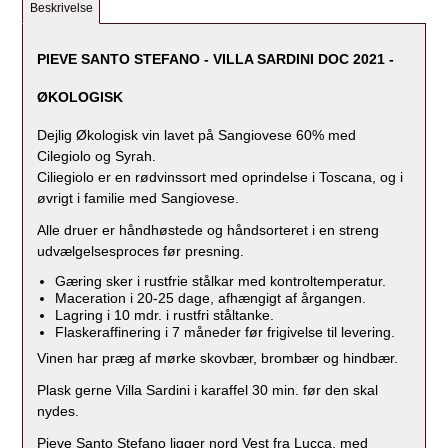
Beskrivelse
PIEVE SANTO STEFANO - VILLA SARDINI DOC 2021 -
ØKOLOGISK
Dejlig Økologisk vin lavet på Sangiovese 60% med
Cilegiolo og Syrah.
Ciliegiolo er
e
n rødvinssort med oprindelse i Toscana, og i
øvrigt i familie med Sangiovese.
Alle druer er håndhøstede og håndsorteret i en streng
udvælgelsesproces før presning.
Gæring sker i rustfrie stålkar med kontroltemperatur.
Maceration i 20-25 dage, afhængigt af årgangen.
Lagring i 10 mdr. i rustfri ståltanke.
Flaskeraffinering i 7 måneder før frigivelse til levering.
Vinen har præg af mørke skovbær, brombær og hindbær.
Plask gerne Villa Sardin
i i karaffel 30 min. før den skal
nydes.
Pieve Santo Stefano ligger nord Vest fra Lucca, med