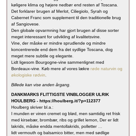
køligere klima og højere nedbør end resten af Toscana.
Det forklarer brugen af Merlot, Ciliegiolo, Syrah og
Cabernet Franc som supplement til den traditionelle brug
af Sangiovese.
Den globale opvarmning har gjort brugen af disse sorter
meget interessant for udvikling af kvalitetsvine.
Vine, der måske er mindre sprudlende og mindre
koncentrerede end dem fra det sydlige Toscana, dog
meget mere subtile og elegante.
Lidt ligesom Bourgogne-vine sammenlignet med
Bordeaux-vine. Køb mere af vores lækre
røde naturvin og
økologiske rødvin
.
Billede kan vise anden årgang.
DANKMARKS FLITTIGSTE VINBLOGGER ULRIK
HOULBERG -
https://houlberg.it/?p=112377
Houlberg skriver bl.a.:
I munden er vinen cremet og blød, men samtidig ret frisk
med kirsebær, brombær, ribs og grillet lemon, Der er lidt
lakrids, måske endda mentollakrids, polletter …
lidt vermouth og balsamico bitter, men med sødlige