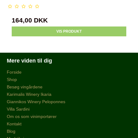
164,00 DKK
VIS PRODUKT
Mere viden til dig
Forside
Shop
Besøg vingårdene
Karimalis Winery Ikaria
Giannikos Winery Peloponnes
Villa Sardini
Om os som vinimportører
Kontakt
Blog