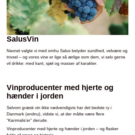
SalusVin
Navnet valgte vi med omhu Salus betyder sundhed, velvære og
trivsel – og vores vine er lige så ærlige som dem, vi selv gerne
vil drikke: med kant, sjæl og masser af karakter.
Vinproducenter med hjerte og
hænder i jorden
Selvom græsk vin ikke nødvendigvis har det bedste ry i
Danmark (endnu), vidste vi, at der måtte være flere
“Karimalis’er” derude.
Vinproducenter med hjerte og hænder i jorden – og flasker
fulde af smag og historie.