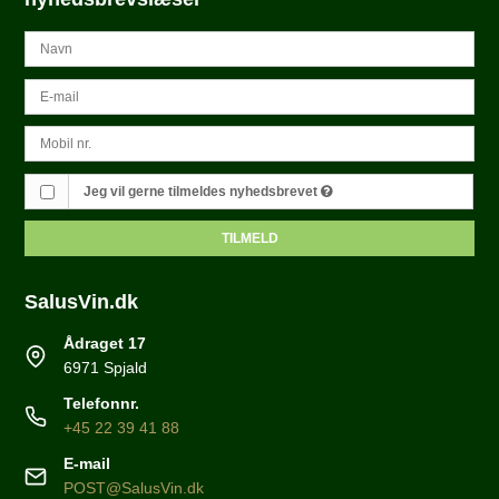
Jeg vil gerne tilmeldes nyhedsbrevet
TILMELD
SalusVin.dk
Ådraget 17
6971 Spjald
Telefonnr.
+45 22 39 41 88
E-mail
POST@SalusVin.dk