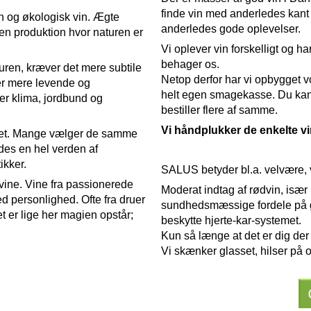
finde vin med anderledes kant
n og økologisk vin. Ægte
anderledes gode oplevelser.
en produktion hvor naturen er
Vi oplever vin forskelligt og ha
behager os.
ren, kræver det mere subtile
Netop derfor har vi opbygget 
er mere levende og
helt egen smagekasse.
Du kan
ger klima, jordbund og
bestiller flere af samme.
Vi håndplukker de enkelte vi
 året. Mange vælger de samme
indes en hel verden af
tikker.
SALUS betyder bl.a. velvære,
ine. Vine fra passionerede
Moderat indtag af rødvin, især 
d personlighed. Ofte fra druer
sundhedsmæssige fordele på g
t er lige her magien opstår;
beskytte hjerte-kar-systemet.
Kun så længe at det er dig der
Vi skænker glasset, hilser p