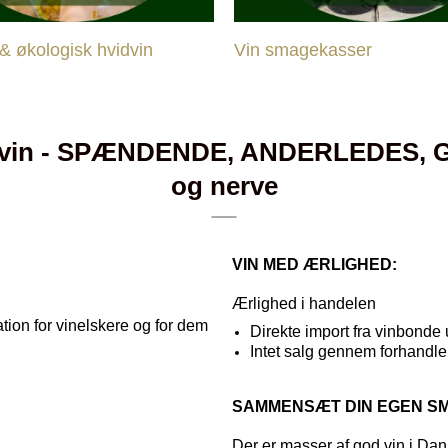
& økologisk hvidvin
Vin smagekasser
 vin - SPÆNDENDE, ANDERLEDES, GO'
og nerve
VIN MED ÆRLIGHED:
Ærlighed i handelen
ation for vinelskere og for dem
Direkte import fra vinbond
Intet salg gennem forhandl
SAMMENSÆT DIN EGEN S
Der er masser af god vin i Da