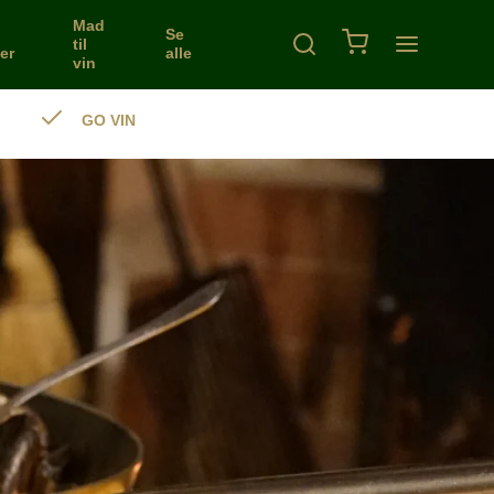
Mad
Se
til
er
alle
vin
GO VIN