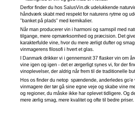
Derfor finder du hos SalusVin.dk udelukkende naturvi
håndværk skabt med respekt for naturens rytme og ud
"banket på plads" med kemikalier.
Når man producerer vin i harmoni og samspil med natu
tilgange, mere opmærksomhed og præcision. Det giv
karakterfulde vine, hvor du mere ærligt dufter og sma
vinmagerens filosofi i hvert et glas.
I Danmark drikker vi i gennemsnit 37 flasker vin om
vine igen og igen - det er ærgerligt synes vi, for der f
vinoplevelser, der aldrig når frem til de traditionelle bu
Hos os finder du netop spændende, anderledes go'e v
vinmagere der tør gå sine egne veje og skabe vine me
og regioner, du måske ikke har oplevet tidligere. Og de
mere ærlig smag, mere kvalitet og ofte til bedre priser.