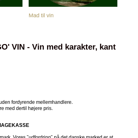
Mad til vin
 VIN - Vin med karakter, kant
e uden fordyrende mellemhandlere.
ere
med dertil højere pris.
MAGEKASSE
nmark.
Vores "udfordring" på det danske marked er at