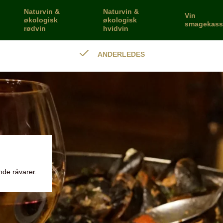
Naturvin &
Naturvin &
Vin
økologisk
økologisk
smagekass
rødvin
hvidvin
ANDERLEDES
unde råvarer.